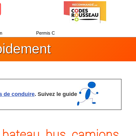
um
Permis C
pidement
s de conduire
. Suivez le guide
 bateau, bus, camions