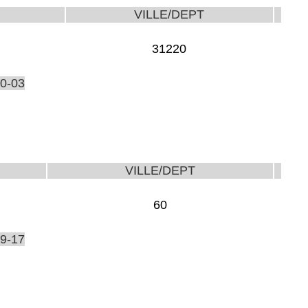
VILLE/DEPT
31220
0-03
VILLE/DEPT
60
9-17