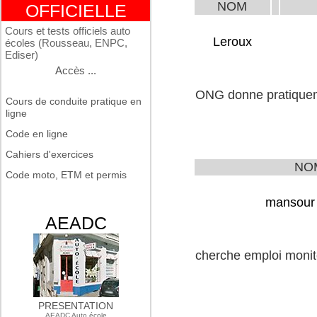
NOM
OFFICIELLE
Cours et tests officiels auto
Leroux
écoles (Rousseau, ENPC,
Ediser)
Accès ...
ONG donne pratiquem
Cours de conduite pratique en
ligne
Code en ligne
Cahiers d'exercices
NO
Code moto, ETM et permis
mansour
AEADC
cherche emploi monit
PRESENTATION
AEADC Auto école