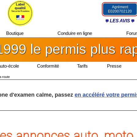
Label
Agrément
qualité
E0200702120
Sécurité Routière
LES AVIS
Boutique
Conduire en ligne
For
1999 le permis plus ra
auto-école
Conformité
Tarifs
Presse
a route
one d'examen calme, passez
en accéléré votre permi
tes annonces auto, moto,