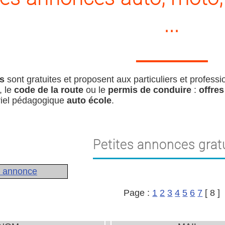
...
s
sont gratuites et proposent aux particuliers et profes
, le
code de la route
ou le
permis de conduire
:
offres
riel pédagogique
auto école
.
Petites annonces grat
e annonce
Page :
1
2
3
4
5
6
7
[ 8 ]