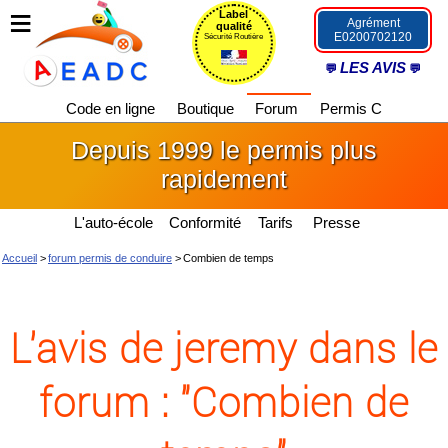
Label
Agrément
qualité
E0200702120
Sécurité Routière
LES AVIS
Code en ligne
Boutique
Forum
Permis C
Depuis 1999 le permis plus
rapidement
L'auto-école
Conformité
Tarifs
Presse
Accueil
>
forum permis de conduire
>
Combien de temps
L'avis de jeremy dans le
forum : "Combien de