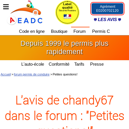
Label
Agrément
qualité
E0200702120
Sécurité Routière
LES AVIS
Code en ligne
Boutique
Forum
Permis C
Depuis 1999 le permis plus
rapidement
L'auto-école
Conformité
Tarifs
Presse
Accueil
>
forum permis de conduire
>
Petites questions!
L'avis de chandy67
dans le forum : "Petites