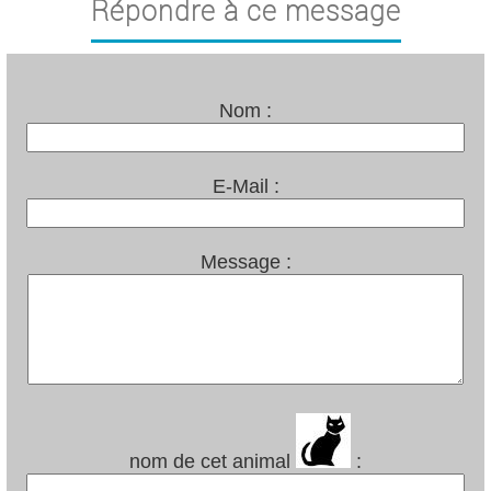
Répondre à ce message
Nom :
E-Mail :
Message :
nom de cet animal
: