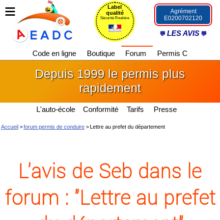
Label
Agrément
qualité
E0200702120
Sécurité Routière
LES AVIS
Code en ligne
Boutique
Forum
Permis C
Depuis 1999 le permis plus
rapidement
L'auto-école
Conformité
Tarifs
Presse
Accueil
>
forum permis de conduire
>
Lettre au prefet du département
L'avis de Seb dans le
forum : "Lettre au prefet