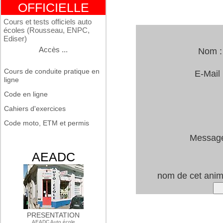
OFFICIELLE
Cours et tests officiels auto
écoles (Rousseau, ENPC,
Ediser)
Accès ...
Nom 
Cours de conduite pratique en
E-Mail
ligne
Code en ligne
Cahiers d'exercices
Code moto, ETM et permis
Messag
AEADC
nom de cet ani
PRESENTATION
AEADC Auto école