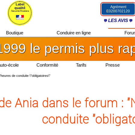
Label
Agrément
qualité
E0200702120
Sécurité Routière
LES AVIS
Boutique
Conduire en ligne
For
1999 le permis plus ra
auto-école
Conformité
Tarifs
Presse
heures de conduite \"obligatoires\"
 de Ania dans le forum :
conduite "obligato