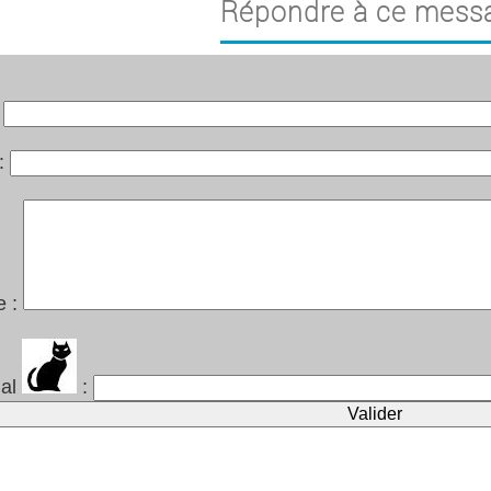
Répondre à ce mess
:
 :
e :
mal
: