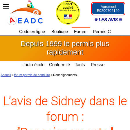
Label
Agrément
qualité
E0200702120
Sécurité Routière
LES AVIS
Code en ligne
Boutique
Forum
Permis C
Depuis 1999 le permis plus
rapidement
L'auto-école
Conformité
Tarifs
Presse
Accueil
>
forum permis de conduire
>
Renseignements.
L'avis de Sidney dans le
forum :