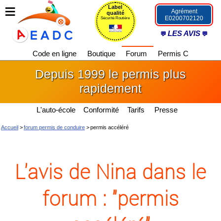
Label
Agrément
qualité
E0200702120
Sécurité Routière
LES AVIS
Code en ligne
Boutique
Forum
Permis C
Depuis 1999 le permis plus
rapidement
L'auto-école
Conformité
Tarifs
Presse
Accueil
>
forum permis de conduire
>
permis accéléré
L'avis de Nina dans le
forum : "permis