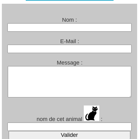
Nom :
E-Mail :
Message :
nom de cet animal
: