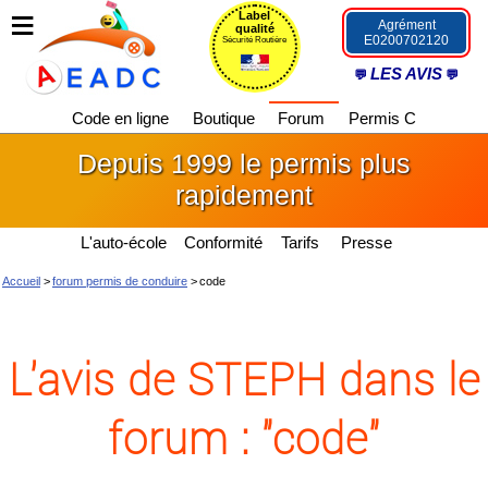
Label
Agrément
qualité
E0200702120
Sécurité Routière
LES AVIS
Code en ligne
Boutique
Forum
Permis C
Depuis 1999 le permis plus
rapidement
L'auto-école
Conformité
Tarifs
Presse
Accueil
>
forum permis de conduire
>
code
L'avis de STEPH dans le
forum : "code"