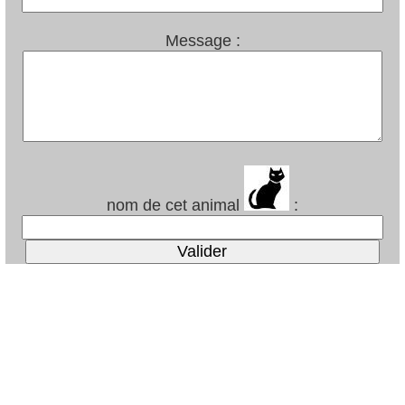
Message :
nom de cet animal
: