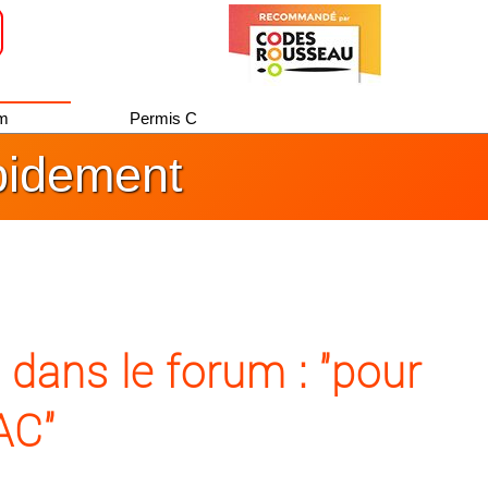
um
Permis C
pidement
ans le forum : "pour
AC"