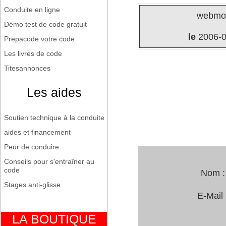
Conduite en ligne
webmo
Démo test de code gratuit
le
2006-0
Prepacode votre code
Les livres de code
Titesannonces
Les aides
Soutien technique à la conduite
aides et financement
Peur de conduire
Conseils pour s'entraîner au
code
Nom 
Stages anti-glisse
E-Mail
LA BOUTIQUE