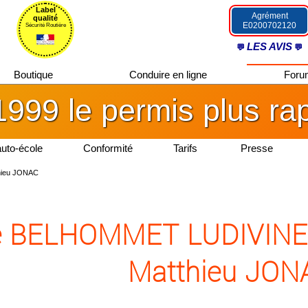
Label
Agrément
qualité
E0200702120
Sécurité Routière
LES AVIS
Boutique
Conduire en ligne
For
1999 le permis plus ra
auto-école
Conformité
Tarifs
Presse
hieu JONAC
de BELHOMMET LUDIVINE d
Matthieu JON