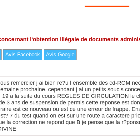
M
ncernant l'obtention illégale de documents administ
Avis Facebook
Avis Google
 vous remercier j ai bien re?u l ensemble des cd-ROM ne
emaine prochaine. cependant j ai un petits soucis concer
n 19 a la suite du cours REGLES DE CIRCULATION le chan
de 3 ans de suspension de permis cette reponse est donn
ntraire est ce nouveau ou est ce une erreur de frappe
 7 du test quand on est sur une route a caractere priorit
que la correction ne repond que B je pense que la r?pon
DIVINE