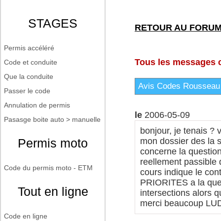
STAGES
RETOUR AU FORU
Permis accéléré
Tous les messages co
Code et conduite
Que la conduite
Avis Codes Rousseau
Passer le code
Annulation de permis
le
2006-05-09
Pasasge boite auto > manuelle
bonjour, je tenais ?
Permis moto
mon dossier des la s
concerne la questio
reellement passible 
Code du permis moto - ETM
cours indique le co
PRIORITES a la quest?
Tout en ligne
intersections alors 
merci beaucoup LU
Code en ligne