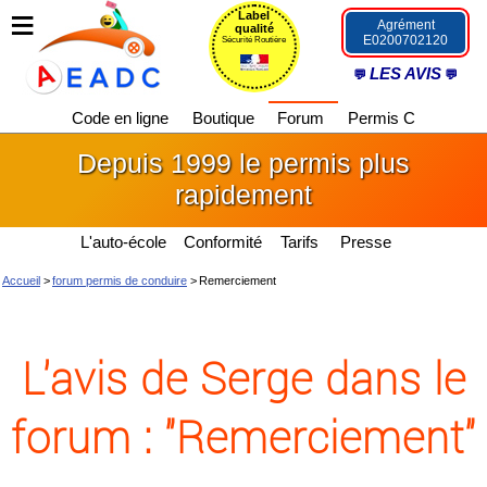
Label
Agrément
qualité
E0200702120
Sécurité Routière
LES AVIS
Code en ligne
Boutique
Forum
Permis C
Depuis 1999 le permis plus
rapidement
L'auto-école
Conformité
Tarifs
Presse
Accueil
>
forum permis de conduire
>
Remerciement
L'avis de Serge dans le
forum : "Remerciement"