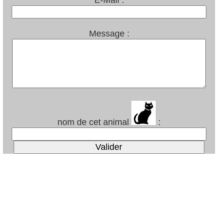
E-Mail :
Message :
nom de cet animal
: