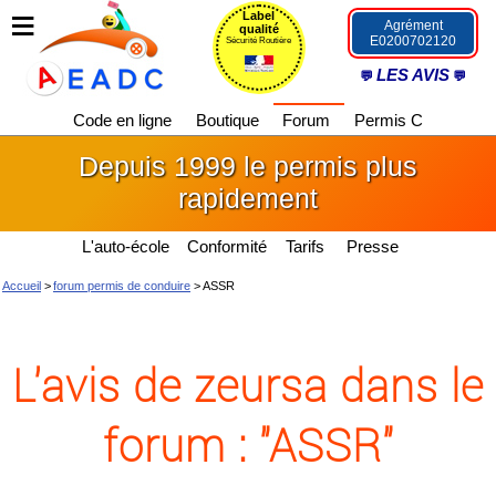
Label
Agrément
qualité
E0200702120
Sécurité Routière
LES AVIS
Code en ligne
Boutique
Forum
Permis C
Depuis 1999 le permis plus
rapidement
L'auto-école
Conformité
Tarifs
Presse
Accueil
>
forum permis de conduire
>
ASSR
L'avis de zeursa dans le
forum : "ASSR"