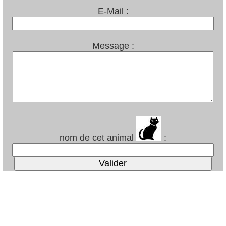
E-Mail :
Message :
nom de cet animal
: