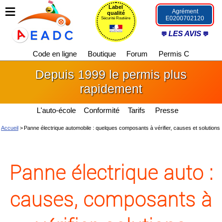
Label
Agrément
qualité
E0200702120
Sécurité Routière
LES AVIS
Code en ligne
Boutique
Forum
Permis C
Depuis 1999 le permis plus
rapidement
L'auto-école
Conformité
Tarifs
Presse
Accueil
>
Panne électrique automobile : quelques composants à vérifier, causes et solutions
Panne électrique auto :
causes, composants à