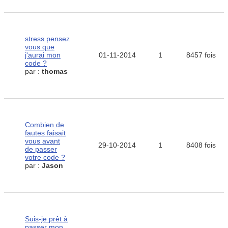
stress pensez
vous que
j'aurai mon
01-11-2014
1
8457 fois
code ?
par :
thomas
Combien de
fautes faisait
vous avant
29-10-2014
1
8408 fois
de passer
votre code ?
par :
Jason
Suis-je prêt à
passer mon