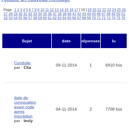
Page :
1
2
3
4
5
6
7
8
9
10
11
12
13
14
15
16
17
[ 18 ]
19
20
21
22
23
24
25
26
27
28
29
30
31
32
33
34
35
36
37
38
39
40
41
42
43
44
45
46
47
48
49
50
51
52
53
54
55
56
57
58
59
60
61
62
63
64
65
66
67
68
69
70
71
72
73
74
75
76
Sujet
date
réponses
lu
Conduite
09-11-2014
1
6910 fois
par :
Clia
date de
convocation
exam code
04-11-2014
2
7708 fois
apres
inscription
par :
lesly