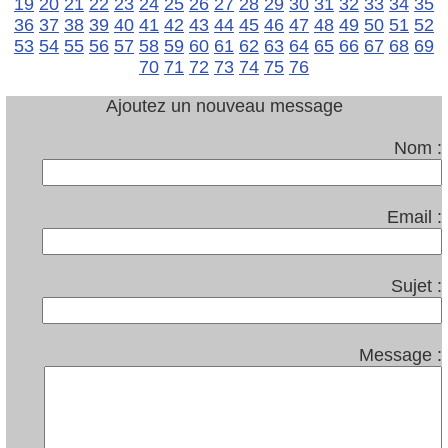
19
20
21
22
23
24
25
26
27
28
29
30
31
32
33
34
35
36
37
38
39
40
41
42
43
44
45
46
47
48
49
50
51
52
53
54
55
56
57
58
59
60
61
62
63
64
65
66
67
68
69
70
71
72
73
74
75
76
Ajoutez un nouveau message
Nom :
Email :
Sujet :
Message :