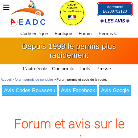
Label
Agrément
qualité
E0200702120
Sécurité Routière
LES AVIS
Code en ligne
Boutique
Forum
Permis C
Depuis 1999 le permis plus
rapidement
L'auto-école
Conformité
Tarifs
Presse
Accueil
>
forum permis de conduire
>
Forum permis et code de la route.
Avis Codes Rousseau
Avis Facebook
Avis Google
Forum et avis sur le