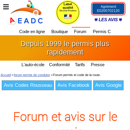
Label
Agrément
qualité
E0200702120
Sécurité Routière
LES AVIS
Code en ligne
Boutique
Forum
Permis C
Depuis 1999 le permis plus
rapidement
L'auto-école
Conformité
Tarifs
Presse
Accueil
>
forum permis de conduire
>
Forum permis et code de la route.
Avis Codes Rousseau
Avis Facebook
Avis Google
Forum et avis sur le