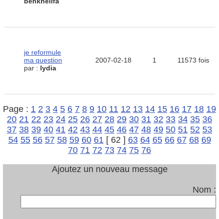
benkhelifa
je reformule
ma question
2007-02-18
1
11573 fois
par :
lydia
Page :
1
2
3
4
5
6
7
8
9
10
11
12
13
14
15
16
17
18
19
20
21
22
23
24
25
26
27
28
29
30
31
32
33
34
35
36
37
38
39
40
41
42
43
44
45
46
47
48
49
50
51
52
53
54
55
56
57
58
59
60
61
[ 62 ]
63
64
65
66
67
68
69
70
71
72
73
74
75
76
Ajoutez un nouveau message
Nom :