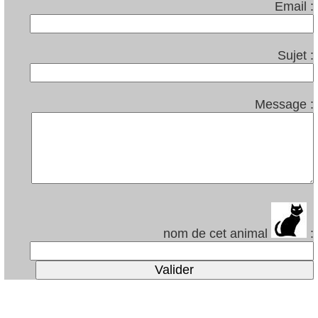
Email :
Sujet :
Message :
nom de cet animal
: