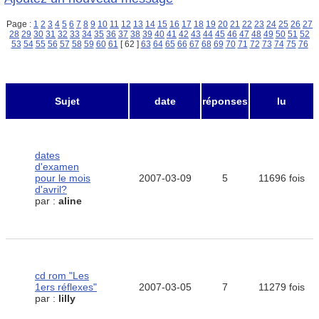
Page :
1
2
3
4
5
6
7
8
9
10
11
12
13
14
15
16
17
18
19
20
21
22
23
24
25
26
27
28
29
30
31
32
33
34
35
36
37
38
39
40
41
42
43
44
45
46
47
48
49
50
51
52
53
54
55
56
57
58
59
60
61
[ 62 ]
63
64
65
66
67
68
69
70
71
72
73
74
75
76
Sujet
date
réponses
lu
dates
d'examen
pour le mois
2007-03-09
5
11696 fois
d'avril?
par :
aline
cd rom "Les
1ers réflexes"
2007-03-05
7
11279 fois
par :
lilly