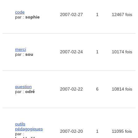
code
2007-02-27
1
12467 fois
par :
sophie
merci
2007-02-24
1
10174 fois
par :
sou
question
2007-02-22
6
10814 fois
par :
odré
outils
pédagogiques
2007-02-20
1
11095 fois
par :