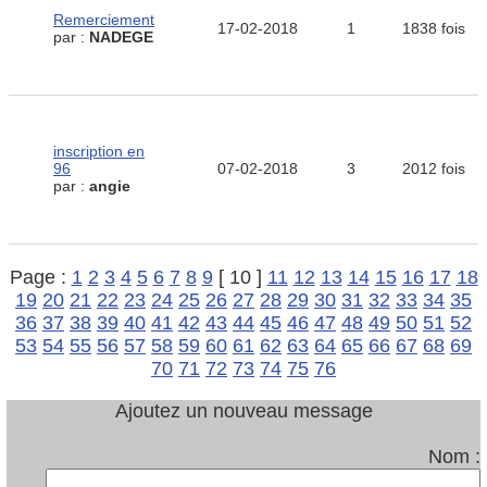
Remerciement
17-02-2018
1
1838 fois
par :
NADEGE
inscription en
96
07-02-2018
3
2012 fois
par :
angie
Page :
1
2
3
4
5
6
7
8
9
[ 10 ]
11
12
13
14
15
16
17
18
19
20
21
22
23
24
25
26
27
28
29
30
31
32
33
34
35
36
37
38
39
40
41
42
43
44
45
46
47
48
49
50
51
52
53
54
55
56
57
58
59
60
61
62
63
64
65
66
67
68
69
70
71
72
73
74
75
76
Ajoutez un nouveau message
Nom :