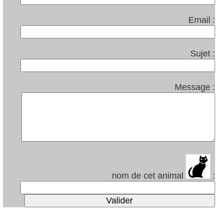
Email :
Sujet :
Message :
nom de cet animal
: