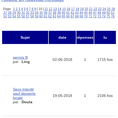
Page :
1
2
3
4
5
6
7
8
9
[ 10 ]
11
12
13
14
15
16
17
18
19
20
21
22
23
24
25
26
27
28
29
30
31
32
33
34
35
36
37
38
39
40
41
42
43
44
45
46
47
48
49
50
51
52
53
54
55
56
57
58
59
60
61
62
63
64
65
66
67
68
69
70
71
72
73
74
75
76
Sujet
date
réponses
lu
permis B
02-06-2018
1
1715 fois
par :
Ling
Sens interdit
sauf desserte
19-05-2018
1
2106 fois
locale
par :
Douta