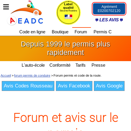
Label
Agrément
qualité
E0200702120
Sécurité Routière
LES AVIS
Code en ligne
Boutique
Forum
Permis C
Depuis 1999 le permis plus
rapidement
L'auto-école
Conformité
Tarifs
Presse
Accueil
>
forum permis de conduire
>
Forum permis et code de la route.
Avis Codes Rousseau
Avis Facebook
Avis Google
Forum et avis sur le