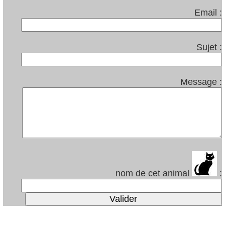
Email :
Sujet :
Message :
nom de cet animal
: