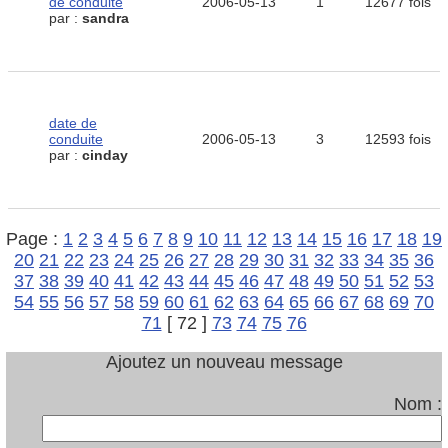
de conduite
2006-05-13
1
12677 fois
par :
sandra
date de
conduite
2006-05-13
3
12593 fois
par :
cinday
Page :
1
2
3
4
5
6
7
8
9
10
11
12
13
14
15
16
17
18
19
20
21
22
23
24
25
26
27
28
29
30
31
32
33
34
35
36
37
38
39
40
41
42
43
44
45
46
47
48
49
50
51
52
53
54
55
56
57
58
59
60
61
62
63
64
65
66
67
68
69
70
71
[ 72 ]
73
74
75
76
Ajoutez un nouveau message
Nom :