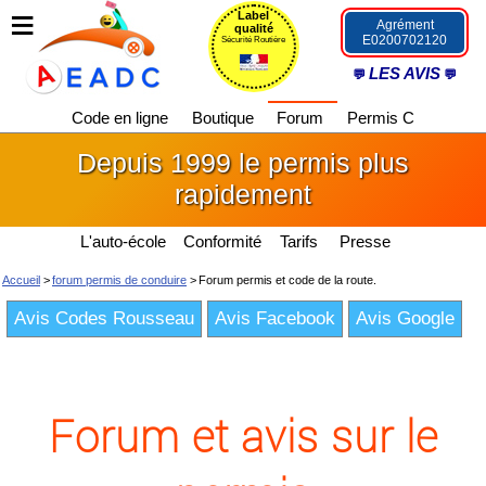
Label
Agrément
qualité
E0200702120
Sécurité Routière
LES AVIS
Code en ligne
Boutique
Forum
Permis C
Depuis 1999 le permis plus
rapidement
L'auto-école
Conformité
Tarifs
Presse
Accueil
>
forum permis de conduire
>
Forum permis et code de la route.
Avis Codes Rousseau
Avis Facebook
Avis Google
Forum et avis sur le