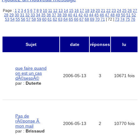
Page :
1
2
3
4
5
6
7
8
9
10
11
12
13
14
15
16
17
18
19
20
21
22
23
24
25
26
27
28
29
30
31
32
33
34
35
36
37
38
39
40
41
42
43
44
45
46
47
48
49
50
51
52
53
54
55
56
57
58
59
60
61
62
63
64
65
66
67
68
69
70
71
[ 72 ]
73
74
75
76
Sujet
date
réponses
lu
que faire quand
on est un cas
2006-05-13
3
10671 fois
dÃ©sespÃ©
par :
Duterte
Pas de
rÃ©ponse Ã
2006-05-13
2
10770 fois
mon mail
par :
Brissaud