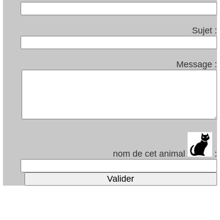
Sujet :
Message :
nom de cet animal
: