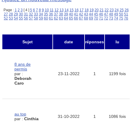
Page :
1
2
3
[ 4 ]
5
6
7
8
9
10
11
12
13
14
15
16
17
18
19
20
21
22
23
24
25
26
27
28
29
30
31
32
33
34
35
36
37
38
39
40
41
42
43
44
45
46
47
48
49
50
51
52
53
54
55
56
57
58
59
60
61
62
63
64
65
66
67
68
69
70
71
72
73
74
75
76
Sujet
date
réponses
lu
8 ans de
permis
par :
23-11-2022
1
1199 fois
Deborah
Caro
au top
31-10-2022
1
1086 fois
par :
Cinthia