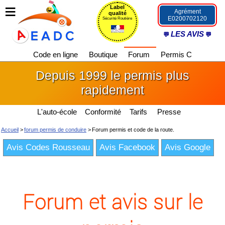
Label
Agrément
qualité
E0200702120
Sécurité Routière
LES AVIS
Code en ligne
Boutique
Forum
Permis C
Depuis 1999 le permis plus
rapidement
L'auto-école
Conformité
Tarifs
Presse
Accueil
>
forum permis de conduire
>
Forum permis et code de la route.
Avis Codes Rousseau
Avis Facebook
Avis Google
Forum et avis sur le