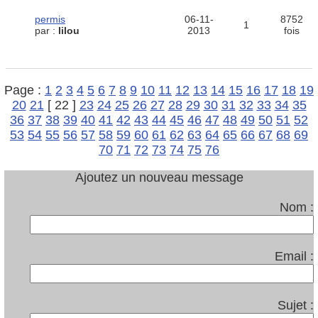
permis
06-11-
8752
1
par :
lilou
2013
fois
Page :
1
2
3
4
5
6
7
8
9
10
11
12
13
14
15
16
17
18
19
20
21
[ 22 ]
23
24
25
26
27
28
29
30
31
32
33
34
35
36
37
38
39
40
41
42
43
44
45
46
47
48
49
50
51
52
53
54
55
56
57
58
59
60
61
62
63
64
65
66
67
68
69
70
71
72
73
74
75
76
Ajoutez un nouveau message
Nom :
Email :
Sujet :