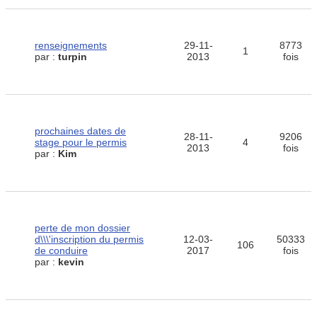
renseignements
29-11-
8773
1
par :
turpin
2013
fois
prochaines dates de
28-11-
9206
stage pour le permis
4
2013
fois
par :
Kim
perte de mon dossier
d\\\'inscription du permis
12-03-
50333
106
de conduire
2017
fois
par :
kevin