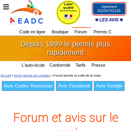
Label
Agrément
qualité
E0200702120
Sécurité Routière
LES AVIS
Code en ligne
Boutique
Forum
Permis C
Depuis 1999 le permis plus
rapidement
L'auto-école
Conformité
Tarifs
Presse
Accueil
>
forum permis de conduire
>
Forum permis et code de la route.
Avis Codes Rousseau
Avis Facebook
Avis Google
Forum et avis sur le