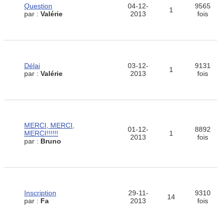
Question
04-12-
9565
1
par :
Valérie
2013
fois
Délai
03-12-
9131
1
par :
Valérie
2013
fois
MERCI, MERCI,
01-12-
8892
MERCI!!!!!!
1
2013
fois
par :
Bruno
Inscription
29-11-
9310
14
par :
Fa
2013
fois