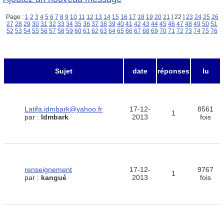
Page :
1
2
3
4
5
6
7
8
9
10
11
12
13
14
15
16
17
18
19
20
21
[ 22 ]
23
24
25
26
27
28
29
30
31
32
33
34
35
36
37
38
39
40
41
42
43
44
45
46
47
48
49
50
51
52
53
54
55
56
57
58
59
60
61
62
63
64
65
66
67
68
69
70
71
72
73
74
75
76
Sujet
date
réponses
lu
Latifa.idmbark@yahoo.fr
17-12-
8561
1
par :
Idmbark
2013
fois
renseignement
17-12-
9767
1
par :
kangué
2013
fois